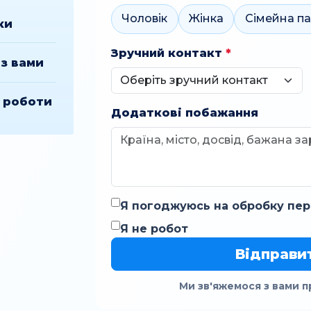
Чоловік
Жінка
Сімейна п
ки
Зручний контакт
*
з вами
ї роботи
Додаткові побажання
Я погоджуюсь на обробку пер
Я не робот
Відправи
Ми зв'яжемося з вами п