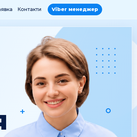
аявка
Контакти
Viber менеджер
+
Я