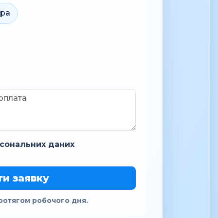
ара
сональних даних
ти заявку
ротягом робочого дня.