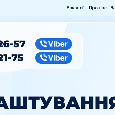
Вакансії
Про нас
З
26-57
Viber
21-75
Viber
АШТУВАНН