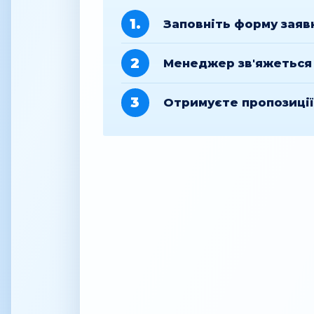
1.
Заповніть форму заяв
2
Менеджер зв'яжеться 
3
Отримуєте пропозиці