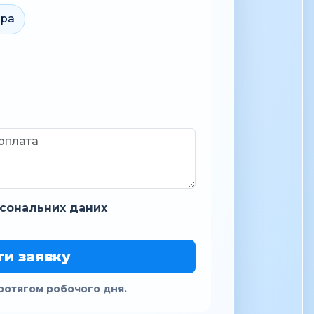
ара
сональних даних
ти заявку
ротягом робочого дня.