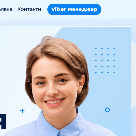
аявка
Контакти
Viber менеджер
+
Я