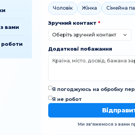
Чоловік
Жінка
Сімейна п
ки
Зручний контакт
*
з вами
ї роботи
Додаткові побажання
Я погоджуюсь на обробку пер
Я не робот
Відправи
Ми зв'яжемося з вами п