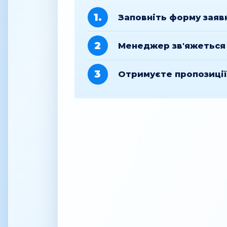
1.
Заповніть форму заяв
2
Менеджер зв'яжеться 
3
Отримуєте пропозиці