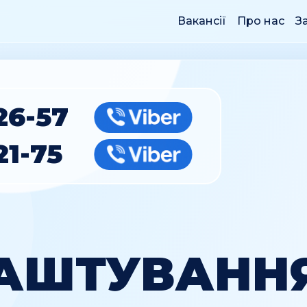
Вакансії
Про нас
З
26-57
Viber
21-75
Viber
АШТУВАНН