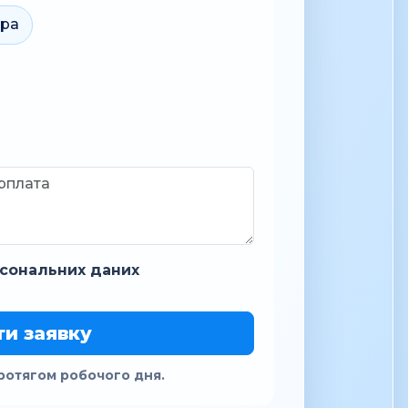
ара
сональних даних
ти заявку
ротягом робочого дня.