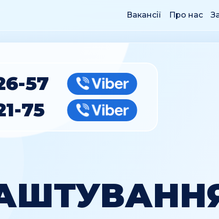
Вакансії
Про нас
З
26-57
Viber
21-75
Viber
АШТУВАНН