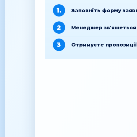
1.
Заповніть форму заяв
2
Менеджер зв'яжеться 
3
Отримуєте пропозиці