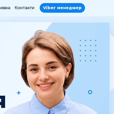
аявка
Контакти
Viber менеджер
+
Я