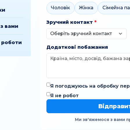
Чоловік
Жінка
Сімейна п
ки
Зручний контакт
*
з вами
ї роботи
Додаткові побажання
Я погоджуюсь на обробку пер
Я не робот
Відправи
Ми зв'яжемося з вами п